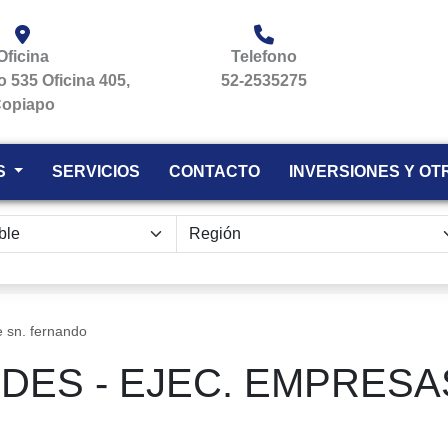
Oficina
Telefono
jo 535 Oficina 405,
52-2535275
opiapo
S
SERVICIOS
CONTACTO
INVERSIONES Y OT
e sn. fernando
ES - EJEC. EMPRESAS