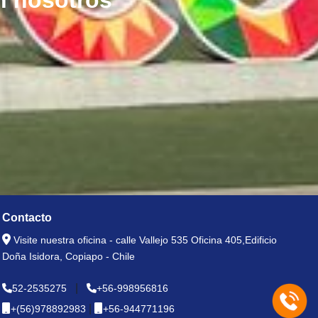
n nosotros
Contacto
Visite nuestra oficina - calle Vallejo 535 Oficina 405,Edificio
Doña Isidora, Copiapo - Chile
|
52-2535275
+56-998956816
|
+(56)978892983
+56-944771196