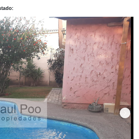
stado:
Siguie