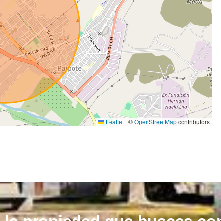
Leaflet
|
©
OpenStreetMap
contributors