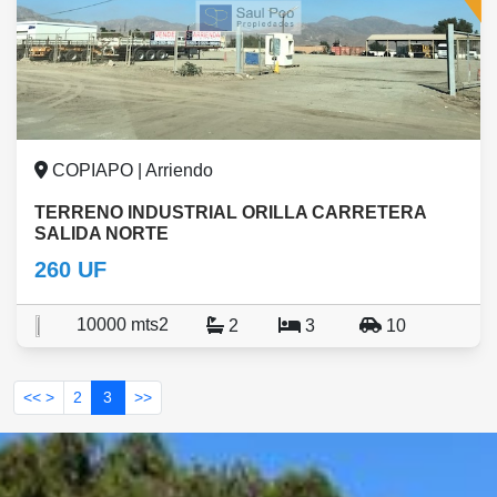
COPIAPO | Arriendo
TERRENO INDUSTRIAL ORILLA CARRETERA
SALIDA NORTE
260 UF
10000 mts2
2
3
10
<< >
2
3
>>