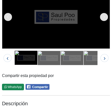
Anterior
Sigu
‹
›
Compartir esta propiedad por
WhatsApp
Descripción