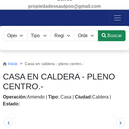
propiedadessaulpoo@gmail.com
Buscar
Inicio
Casa en caldera - pleno centro.-
CASA EN CALDERA - PLENO
CENTRO.-
Operación:
Arriendo
|
Tipo:
Casa
|
Ciudad:
Caldera
|
Estado:
Anterior
Sigu
‹
›