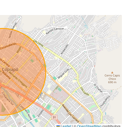
Leaflet
|
©
OpenStreetMap
contributors