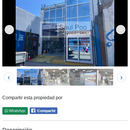
Anterior
Sigu
‹
›
Compartir esta propiedad por
WhatsApp